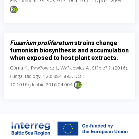
Environment. 39: 908-917.. DOI: 10.1111/pce.12693
Fusarium proliferatum
strains change
fumonisin biosynthesis and accumulation
when exposed to host plant extracts.
Górna K., Paw?owicz I., Wa?kiewicz A., St?pie? ?. (2016).
Fungal Biology. 120: 884-893. DOI:
10.1016/j.funbio.2016.04.004