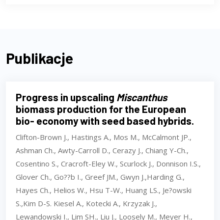
Publikacje
Progress in upscaling
Miscanthus
biomass production for the European
bio- economy with seed based hybrids.
Clifton-Brown J., Hastings A., Mos M., McCalmont JP.,
Ashman Ch., Awty-Carroll D., Cerazy J., Chiang Y-Ch.,
Cosentino S., Cracroft-Eley W., Scurlock J., Donnison I.S.,
Glover Ch., Go??b I., Greef JM., Gwyn J.,Harding G.,
Hayes Ch., Helios W., Hsu T-W., Huang LS., Je?owski
S.,Kim D-S. Kiesel A., Kotecki A., Krzyzak J.,
Lewandowski I., Lim SH., Liu J., Loosely M., Meyer H.,