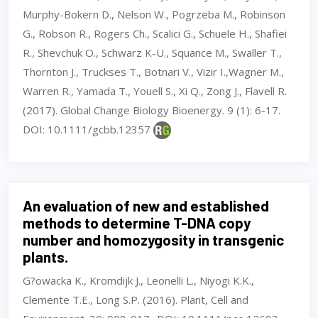
Murphy-Bokern D., Nelson W., Pogrzeba M., Robinson
G., Robson R., Rogers Ch., Scalici G., Schuele H., Shafiei
R., Shevchuk O., Schwarz K-U., Squance M., Swaller T.,
Thornton J., Truckses T., Botnari V., Vizir I.,Wagner M.,
Warren R., Yamada T., Youell S., Xi Q., Zong J., Flavell R.
(2017). Global Change Biology Bioenergy. 9 (1): 6-17.
DOI: 10.1111/gcbb.12357
An evaluation of new and established
methods to determine T-DNA copy
number and homozygosity in transgenic
plants.
G?owacka K., Kromdijk J., Leonelli L., Niyogi K.K.,
Clemente T.E., Long S.P. (2016). Plant, Cell and