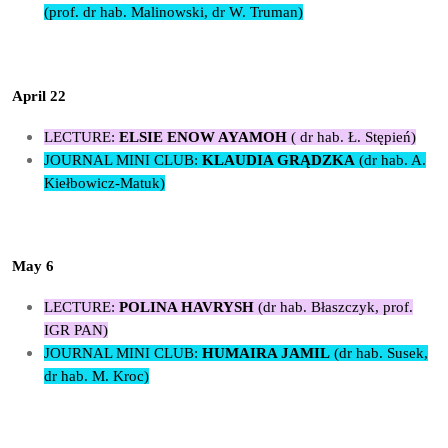
(prof. dr hab. Malinowski, dr W. Truman)
April 22
LECTURE:
ELSIE
ENOW AYAMOH
( dr hab. Ł. Stępień)
JOURNAL MINI CLUB:
KLAUDIA GRĄDZKA
(dr hab. A.
Kiełbowicz-Matuk)
May 6
LECTURE:
POLINA HAVRYSH
(dr hab. Błaszczyk, prof.
IGR PAN)
JOURNAL MINI CLUB:
HUMAIRA JAMIL
(dr hab. Susek,
dr hab. M. Kroc)