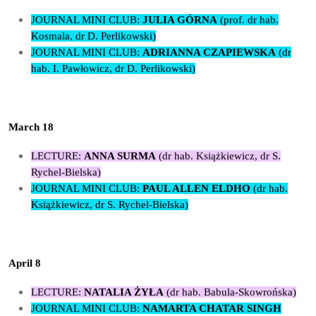
JOURNAL MINI CLUB:
JULIA GÓRNA
(prof. dr hab.
Kosmala, dr D. Perlikowski)
JOURNAL MINI CLUB:
ADRIANNA CZAPIEWSKA
(dr
hab. I. Pawłowicz, dr D. Perlikowski)
March 18
LECTURE:
ANNA SURMA
(dr hab. Książkiewicz, dr S.
Rychel-Bielska)
JOURNAL MINI CLUB:
PAUL ALLEN ELDHO
(dr hab.
Książkiewicz, dr S. Rychel-Bielska)
April 8
LECTURE:
NATALIA ŻYŁA
(dr hab. Babula-Skowrońska)
JOURNAL MINI CLUB:
NAMARTA CHATAR SINGH