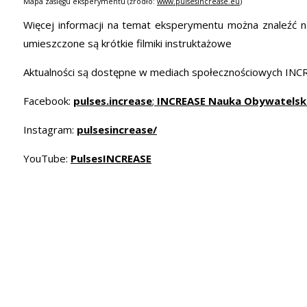
Mapa zasięgu eksperymentu (źródło:
www.pulsesincrease.eu
)
Więcej informacji na temat eksperymentu można znaleźć
n
umieszczone są
krótkie filmiki instruktażowe
Aktualności są dostępne w mediach społecznościowych INC
Facebook:
pulses.increase
;
INCREASE Nauka Obywatelsk
Instagram:
pulsesincrease/
YouTube:
PulsesINCREASE