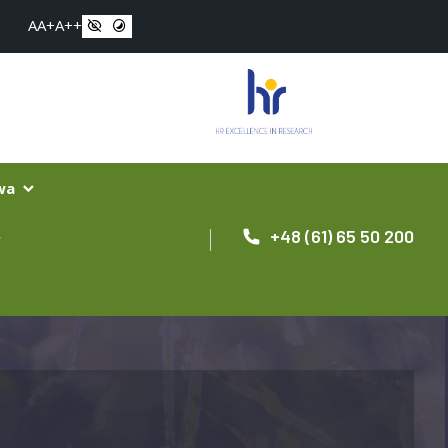
A
A+
A++
owa
+48 (61) 65 50 200