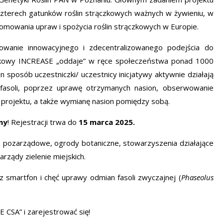
czterech gatunków roślin strączkowych ważnych w ży
wieniu, w
romowania upraw i spożycia roślin strączkowych w Europie.
owanie innowacyjnego i zdecentralizowanego podejścia do
ukowy INCREASE „oddaje” w ręce społeczeństwa ponad 1000
n sposób uczestniczki/ uczestnicy inicjatywy aktywnie działają
fasoli, poprzez uprawę otrzymanych nasion, obserwowanie
u projektu, a także wymianę nasion pomiędzy sobą.
ny
! Rejestracji trwa do
15 marca 2025.
 pozarządowe, ogrody botaniczne, stowarzyszenia działające
rządy zielenie miejskich.
z smartfon i chęć uprawy odmian fasoli zwyczajnej (
Phaseolus
E CSA” i zarejestrować się!