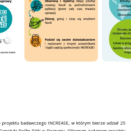
o projektu badawczego INCREASE, w którym bierze udział 25
 Genetyki Roślin PAN w Poznaniu. Głównym zadaniem projektu