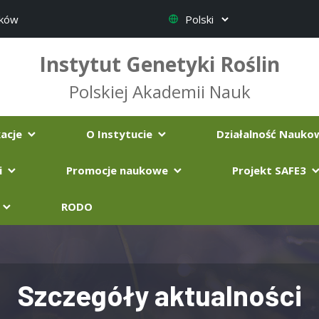
ików
Instytut Genetyki Roślin
Polskiej Akademii Nauk
kacje
O Instytucie
Działalność Nauk
i
Promocje naukowe
Projekt SAFE3
RODO
Szczegóły aktualności