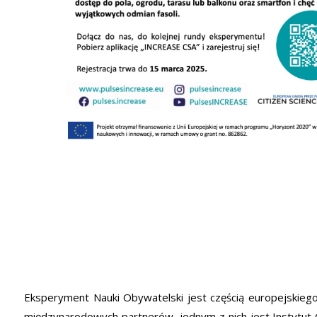
Eksperyment Nauki Obywatelski jest częścią europejskieg
międzynarodowych partnerów, jednym z nich jest Instytut