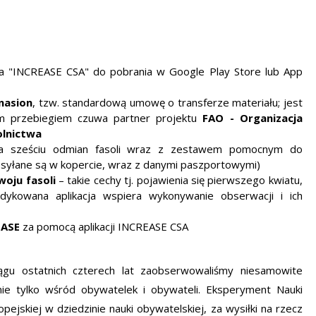
cja "INCREASE CSA" do pobrania w Google Play Store lub App
nasion
, tzw. standardową umowę o transferze materiału; jest
ym przebiegiem czuwa partner projektu
FAO - Organizacja
olnictwa
na sześciu odmian fasoli wraz z zestawem pomocnym do
zesyłane są w kopercie, wraz z danymi paszportowymi)
oju fasoli
– takie cechy tj. pojawienia się pierwszego kwiatu,
edykowana aplikacja wspiera wykonywanie obserwacji i ich
EASE
za pomocą aplikacji INCREASE CSA
ągu ostatnich czterech lat zaobserwowaliśmy niesamowite
ie tylko wśród obywatelek i obywateli.
Eksperyment Nauki
pejskiej w dziedzinie nauki obywatelskiej
, za wysiłki na rzecz