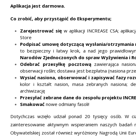
Aplikacja jest darmowa.
Co zrobić, aby przystąpić do Eksperymentu;
Zarejestrować się
w aplikacji INCREASE CSA; aplika
Store
Podpisać umowę dotyczącą wysłania/otrzymania 
to bezpieczny i łatwy krok, a nad jego prawidłow
Narodów Zjednoczonych do spraw Wyżywienia i R
Odebrać przesyłkę pocztową
zawierająca nasio
obserwacji roślin; dostawa jest bezpłatna (nasiona pr
Wysiać nasiona, obserwować i zapisywać fazy rozw
kolor i kształt nasion, masa zebranych nasiona; d
archiwizację
Przesyłać zebrane dane do zespołu projektu INCR
Smakować
nowe odmiany fasoli!
Dotychczas wzięło udział ponad 20 tysięcy osób. W ci
zainteresowanie aktywnym wspieraniem naszych badań n
Obywatelskiej został również wyróżniony Nagrodą Unii Euro